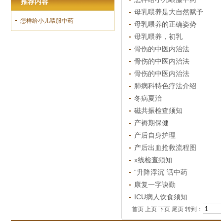
推荐内容
母乳喂养是大自然赋予
怎样给小儿喂服中药
母乳喂养的正确姿势
母乳喂养，初乳
骨伤的中医内治法
骨伤的中医内治法
骨伤的中医内治法
肺病科特色疗法介绍
冬病夏治
磁共振检查须知
产褥期保健
产后自身护理
产后出血抢救流程图
x线检查须知
“升降浮沉”话中药
康复一字诀勤
ICU病人饮食须知
首页
上页
下页
尾页
转到：