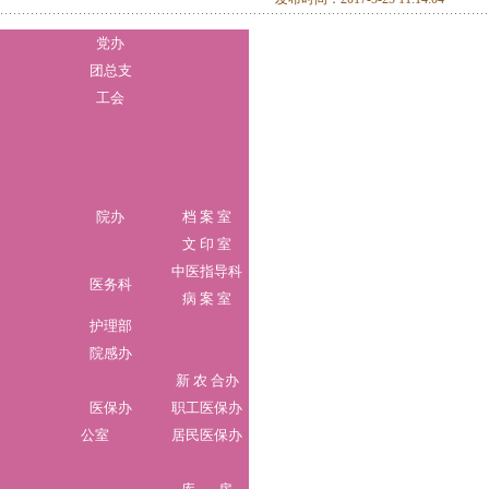
党办
团总支
工会
院办
档 案 室
文 印 室
中医指导科
医务科
病 案 室
护理部
院感办
新 农 合办
医保办
职工医保办
公室
居民医保办