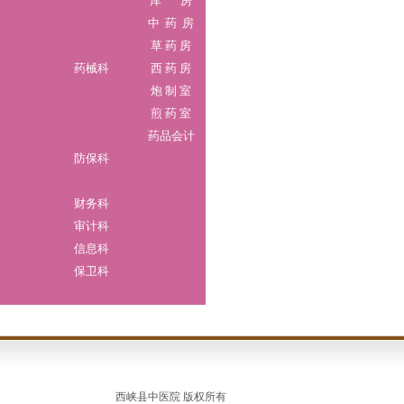
库 房
中 药 房
草 药 房
药械科
西 药 房
炮 制 室
煎 药 室
药品会计
防保科
财务科
审计科
信息科
保卫科
西峡县中医院 版权所有